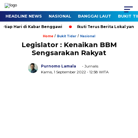
HEADLINE NEWS
NASIONAL
BANGGAI LAUT
BUKIT T
iap Hari di Kabar Benggawi
Ikuti Terus Berita Lokal yang T
/
/
Home
Bukit Tidar
Nasional
Legislator : Kenaikan BBM
Sengsarakan Rakyat
Purnomo Lamala
- Jurnalis
Kamis, 1 September 2022
- 12:58 WITA