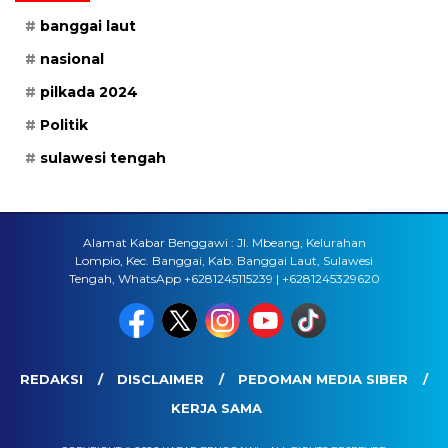
banggai laut
nasional
pilkada 2024
Politik
sulawesi tengah
Alamat Kabar Benggawi : Jl. Mbeang, Kelurahan
Lompio, Kec. Banggai, Kab. Banggai Laut, Sulawesi
Tengah, WhatsApp +6281245115239 | +6281245329620
REDAKSI
DISCLAIMER
PEDOMAN MEDIA SIBER
KERJA SAMA