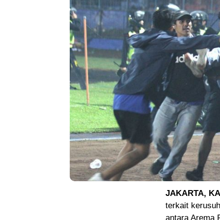
JAKARTA, K
terkait kerusu
antara Arema 