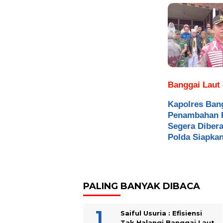
Banggai Laut
Kapolres Bang
Penambahan 
Segera Diber
Polda Siapkan
PALING BANYAK DIBACA
Saiful Usuria : Efisiensi
Tak Halangi Banggai Laut