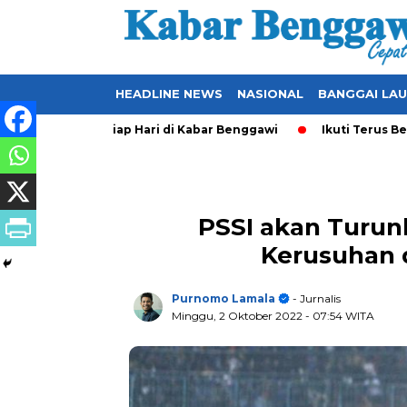
HEADLINE NEWS
NASIONAL
BANGGAI LA
-Update Setiap Hari di Kabar Benggawi
Ikuti Terus Berita Lo
PSSI akan Turunk
Kerusuhan 
Purnomo Lamala
- Jurnalis
Minggu, 2 Oktober 2022
- 07:54 WITA