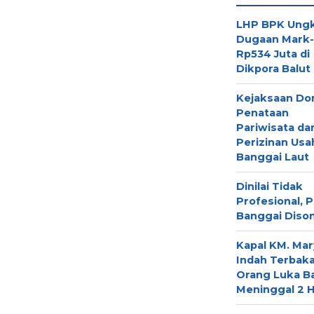
LHP BPK Ung
Dugaan Mark
Rp534 Juta di
Dikpora Balut
Kejaksaan Do
Penataan
Pariwisata da
Perizinan Usa
Banggai Laut
Dinilai Tidak
Profesional, P
Banggai Diso
Kapal KM. Ma
Indah Terbaka
Orang Luka Ba
Meninggal 2 H