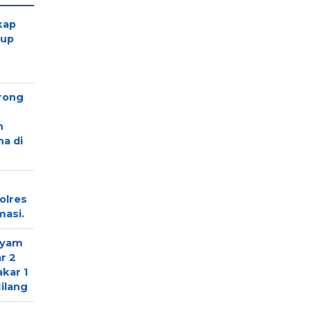
kap
-up
rong
n
ha di
olres
masi.
ryam
r 2
kar 1
ilang