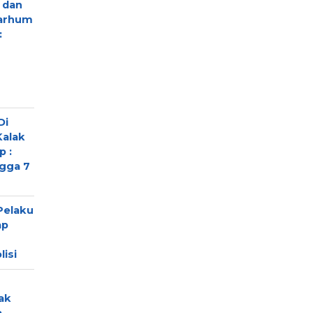
 dan
marhum
:
Di
Kalak
 :
ngga 7
Pelaku
ap
isi
ak