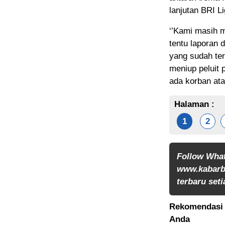
lanjutan BRI L
‘’Kami masih 
tentu laporan 
yang sudah ter
meniup peluit 
ada korban ata
Halaman :
1
2
Follow Wha
www.kabarb
terbaru seti
Rekomendasi 
Anda