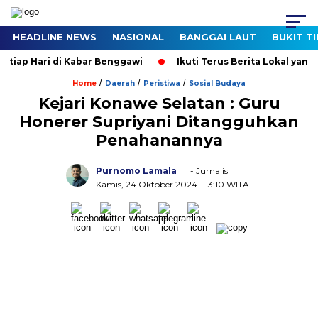
HEADLINE NEWS
NASIONAL
BANGGAI LAUT
BUKIT T
iap Hari di Kabar Benggawi
Ikuti Terus Berita Lokal yang Te
/
/
/
Home
Daerah
Peristiwa
Sosial Budaya
Kejari Konawe Selatan : Guru
Honerer Supriyani Ditangguhkan
Penahanannya
Purnomo Lamala
- Jurnalis
Kamis, 24 Oktober 2024
- 13:10 WITA