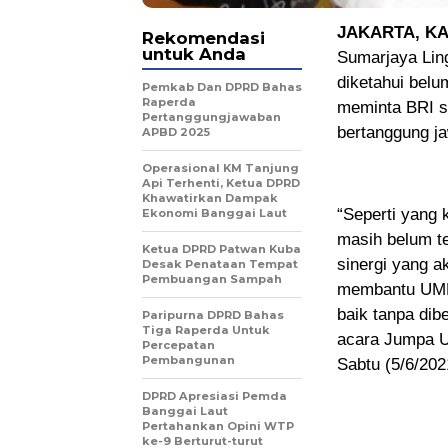
JAKARTA, K
Rekomendasi
untuk Anda
Sumarjaya Lin
diketahui belu
Pemkab Dan DPRD Bahas
Raperda
meminta BRI 
Pertanggungjawaban
bertanggung 
APBD 2025
Operasional KM Tanjung
Api Terhenti, Ketua DPRD
Khawatirkan Dampak
“Seperti yang 
Ekonomi Banggai Laut
masih belum t
Ketua DPRD Patwan Kuba
sinergi yang 
Desak Penataan Tempat
Pembuangan Sampah
membantu UMKM
baik tanpa dib
Paripurna DPRD Bahas
Tiga Raperda Untuk
acara Jumpa UK
Percepatan
Pembangunan
Sabtu (5/6/202
DPRD Apresiasi Pemda
Banggai Laut
Pertahankan Opini WTP
ke-9 Berturut-turut