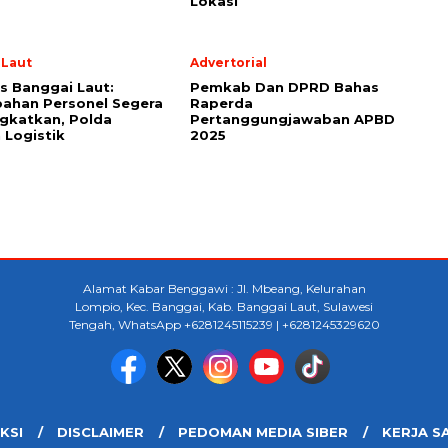
Lokasi
 Laut
Advertorial
s Banggai Laut:
Pemkab Dan DPRD Bahas
ahan Personel Segera
Raperda
gkatkan, Polda
Pertanggungjawaban APBD
 Logistik
2025
Alamat Kabar Benggawi : Jl. Mbeang, Kelurahan
Lompio, Kec. Banggai, Kab. Banggai Laut, Sulawesi
Tengah, WhatsApp +6281245115239 | +6281245329620
KSI
DISCLAIMER
PEDOMAN MEDIA SIBER
KERJA S