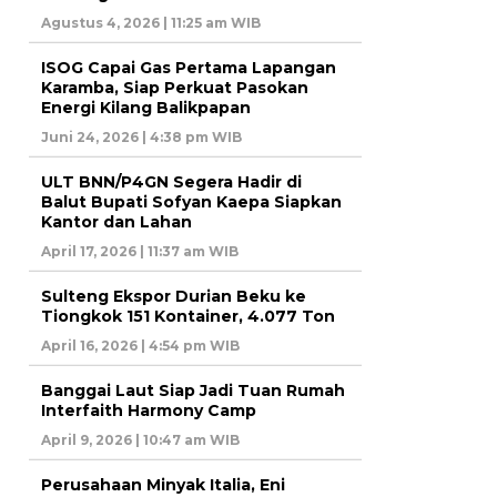
Agustus 4, 2026 | 11:25 am WIB
ISOG Capai Gas Pertama Lapangan
Karamba, Siap Perkuat Pasokan
Energi Kilang Balikpapan
Juni 24, 2026 | 4:38 pm WIB
ULT BNN/P4GN Segera Hadir di
Balut Bupati Sofyan Kaepa Siapkan
Kantor dan Lahan
April 17, 2026 | 11:37 am WIB
Sulteng Ekspor Durian Beku ke
Tiongkok 151 Kontainer, 4.077 Ton
April 16, 2026 | 4:54 pm WIB
Banggai Laut Siap Jadi Tuan Rumah
Interfaith Harmony Camp
April 9, 2026 | 10:47 am WIB
Perusahaan Minyak Italia, Eni