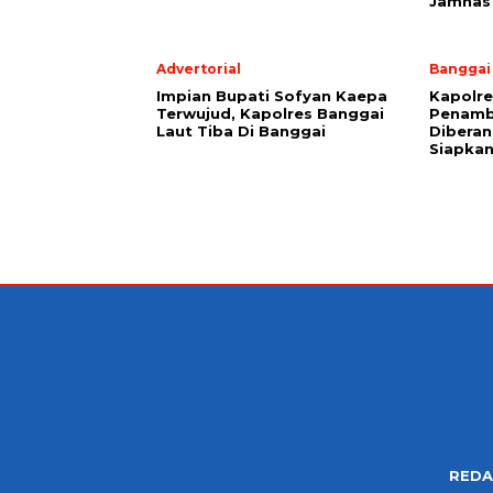
Jamnas
Advertorial
Banggai
Impian Bupati Sofyan Kaepa
Kapolre
Terwujud, Kapolres Banggai
Penamb
Laut Tiba Di Banggai
Diberan
Siapkan
REDA