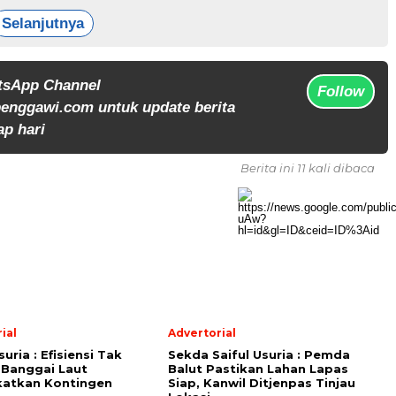
Selanjutnya
tsApp Channel
Follow
enggawi.com untuk update berita
ap hari
Berita ini 11 kali dibaca
ial
Advertorial
suria : Efisiensi Tak
Sekda Saiful Usuria : Pemda
 Banggai Laut
Balut Pastikan Lahan Lapas
katkan Kontingen
Siap, Kanwil Ditjenpas Tinjau