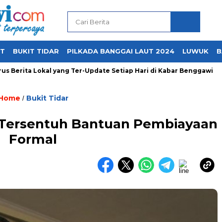
UT
BUKIT TIDAR
PILKADA BANGGAI LAUT 2024
LUWUK
B
Berita Lokal yang Ter-Update Setiap Hari di Kabar Benggawi
Home
Bukit Tidar
/
Tersentuh Bantuan Pembiayaan
Formal