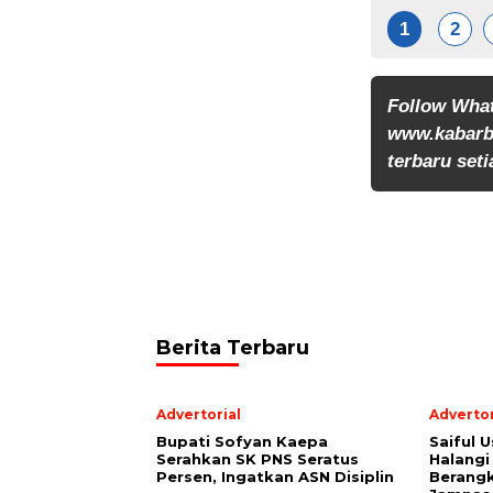
1
2
Follow Wha
www.kabarb
terbaru seti
Berita Terbaru
Advertorial
Advertor
Bupati Sofyan Kaepa
Saiful U
Serahkan SK PNS Seratus
Halangi
Persen, Ingatkan ASN Disiplin
Berang