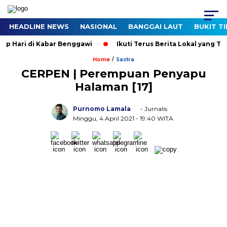
HEADLINE NEWS
NASIONAL
BANGGAI LAUT
BUKIT T
Hari di Kabar Benggawi
Ikuti Terus Berita Lokal yang Ter-Up
/
Home
Sastra
CERPEN | Perempuan Penyapu
Halaman [17]
Purnomo Lamala
- Jurnalis
Minggu, 4 April 2021
- 19:40 WITA