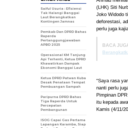
Ahmad menilai
(LHK) Siti Nu
Saiful Usuria : Efisiensi
Tak Halangi Banggai
Joko Widodo ti
Laut Berangkatkan
deforestasi, 
Kontingen Jamnas
perlu juga kaj
Pemkab Dan DPRD Bahas
Raperda
Pertanggungjawaban
APBD 2025
BACA JUGA
Berangkatk
Operasional KM Tanjung
Api Terhenti, Ketua DPRD
Khawatirkan Dampak
Ekonomi Banggai Laut
Ketua DPRD Patwan Kuba
“Saya rasa yan
Desak Penataan Tempat
Pembuangan Sampah
nanti perlu ju
Pimpinan DPR 
Paripurna DPRD Bahas
Tiga Raperda Untuk
itu kepada awa
Percepatan
Kamis (4/11/20
Pembangunan
ISOG Capai Gas Pertama
Lapangan Karamba, Siap