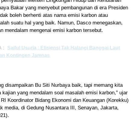
 pernyataan Menteri Lingkungan Hidup dan Kehutanan
rbaya Bakar yang menyebut pembangunan di era Presiden
dak boleh berhenti atas nama emisi karbon atau
adalah suatu hal yang baik. Namun, Dasco menegaskan,
ian mendalam mengenai emisi karbon tersebut.
 :
Saiful Usuria : Efisiensi Tak Halangi Banggai Laut
an Kontingen Jamnas
g disampaikan Bu Siti Nurbaya baik, tapi memang kita
ga kajian yang mendalam soal masalah emisi karbon,” ujar
RI Koordinator Bidang Ekonomi dan Keuangan (Korekku)
k media, di Gedung Nusantara III, Senayan, Jakarta,
21).