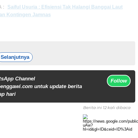
 :
Saiful Usuria : Efisiensi Tak Halangi Banggai Laut
an Kontingen Jamnas
Selanjutnya
tsApp Channel
Follow
enggawi.com untuk update berita
ap hari
Berita ini 12 kali dibaca