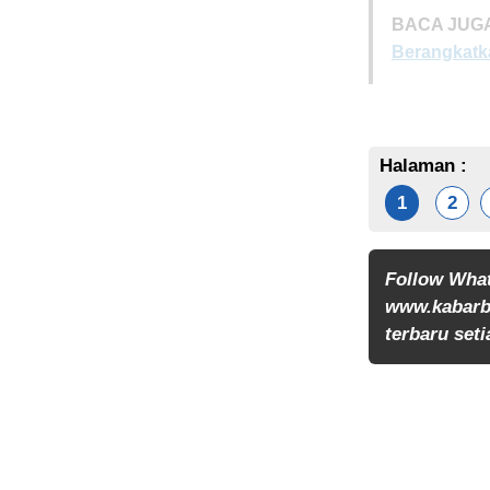
BACA JUGA
Berangkatk
Halaman :
1
2
Follow Wha
www.kabarb
terbaru seti