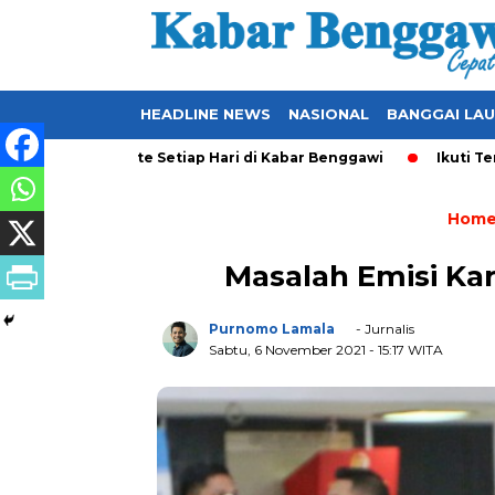
HEADLINE NEWS
NASIONAL
BANGGAI LA
yang Ter-Update Setiap Hari di Kabar Benggawi
Ikuti Terus 
Hom
Masalah Emisi Ka
Purnomo Lamala
- Jurnalis
Sabtu, 6 November 2021
- 15:17 WITA