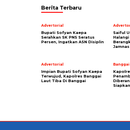
Berita Terbaru
Advertorial
Advertor
Bupati Sofyan Kaepa
Saiful U
Serahkan SK PNS Seratus
Halangi
Persen, Ingatkan ASN Disiplin
Berang
Jamnas
Advertorial
Banggai
Impian Bupati Sofyan Kaepa
Kapolre
Terwujud, Kapolres Banggai
Penamb
Laut Tiba Di Banggai
Diberan
Siapkan