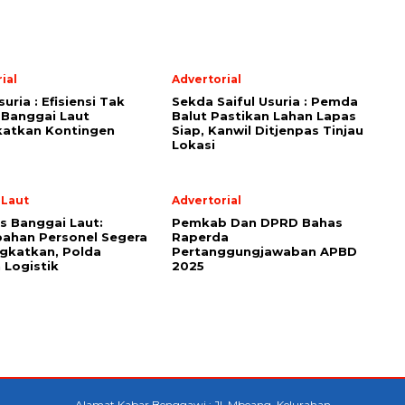
ial
Advertorial
suria : Efisiensi Tak
Sekda Saiful Usuria : Pemda
 Banggai Laut
Balut Pastikan Lahan Lapas
katkan Kontingen
Siap, Kanwil Ditjenpas Tinjau
Lokasi
 Laut
Advertorial
s Banggai Laut:
Pemkab Dan DPRD Bahas
ahan Personel Segera
Raperda
gkatkan, Polda
Pertanggungjawaban APBD
 Logistik
2025
Alamat Kabar Benggawi : Jl. Mbeang, Kelurahan