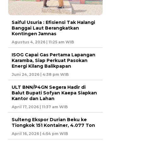
Saiful Usuria : Efisiensi Tak Halangi
Banggai Laut Berangkatkan
Kontingen Jamnas
Agustus 4, 2026 | 11:25 am WIB
ISOG Capai Gas Pertama Lapangan
Karamba, Siap Perkuat Pasokan
Energi Kilang Balikpapan
Juni 24, 2026 | 4:38 pm WIB
ULT BNN/P4GN Segera Hadir di
Balut Bupati Sofyan Kaepa Siapkan
Kantor dan Lahan
April 17, 2026 | 11:37 am WIB
Sulteng Ekspor Durian Beku ke
Tiongkok 151 Kontainer, 4.077 Ton
April 16, 2026 | 4:54 pm WIB