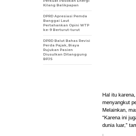
Perkuat Pasokan Energi
Kilang Balikpapan
DPRD Apresiasi Pemda
Banggai Laut
Pertahankan Opini WTP
ke-9 Berturut-turut
DPRD Balut Bahas Revisi
Perda Pajak, Biaya
Rujukan Pasien
Diusulkan Ditanggung
BPJS
Hal itu karena
menyangkut pe
Melainkan, mas
“Karena ini ju
dunia luar,” ta