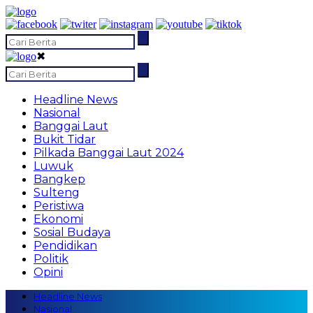
✖
Headline News
Nasional
Banggai Laut
Bukit Tidar
Pilkada Banggai Laut 2024
Luwuk
Bangkep
Sulteng
Peristiwa
Ekonomi
Sosial Budaya
Pendidikan
Politik
Opini
Headline News
Nasional