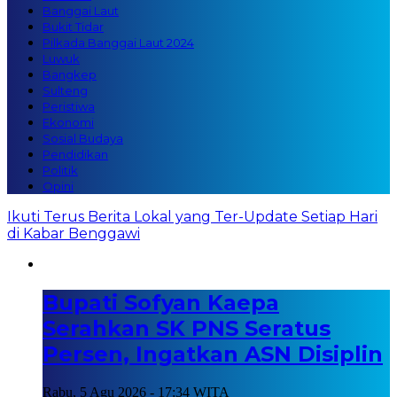
Banggai Laut
Bukit Tidar
Pilkada Banggai Laut 2024
Luwuk
Bangkep
Sulteng
Peristiwa
Ekonomi
Sosial Budaya
Pendidikan
Politik
Opini
Ikuti Terus Berita Lokal yang Ter-Update Setiap Hari
di Kabar Benggawi
Bupati Sofyan Kaepa
Serahkan SK PNS Seratus
Persen, Ingatkan ASN Disiplin
Rabu, 5 Agu 2026 - 17:34 WITA