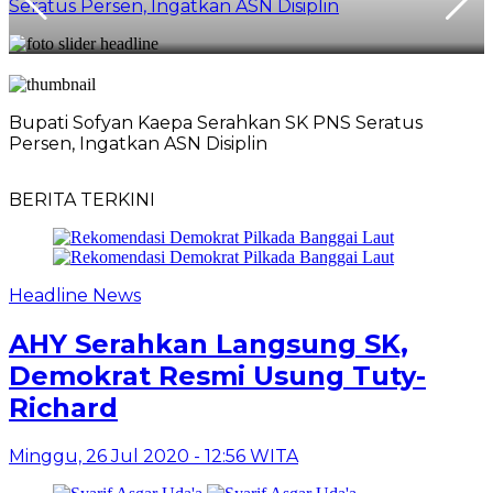
Seratus Persen, Ingatkan ASN Disiplin
Bupati Sofyan Kaepa Serahkan SK PNS Seratus
S
Persen, Ingatkan ASN Disiplin
BERITA TERKINI
Headline News
AHY Serahkan Langsung SK,
Demokrat Resmi Usung Tuty-
Richard
Minggu, 26 Jul 2020 - 12:56 WITA