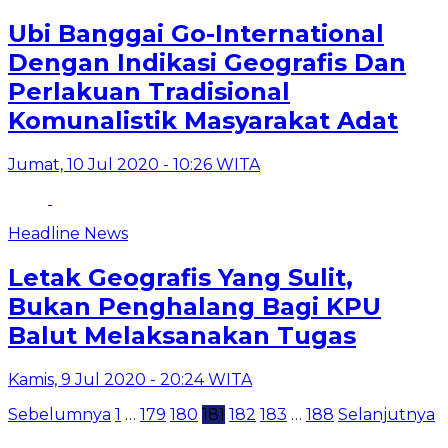
Ubi Banggai Go-International
Dengan Indikasi Geografis Dan
Perlakuan Tradisional
Komunalistik Masyarakat Adat
Jumat, 10 Jul 2020 - 10:26 WITA
Headline News
Letak Geografis Yang Sulit,
Bukan Penghalang Bagi KPU
Balut Melaksanakan Tugas
Kamis, 9 Jul 2020 - 20:24 WITA
Paginasi
Sebelumnya
1
…
179
180
181
182
183
…
188
Selanjutnya
pos