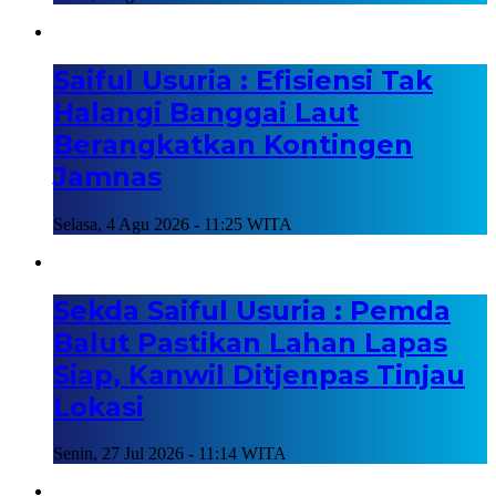
Saiful Usuria : Efisiensi Tak
Halangi Banggai Laut
Berangkatkan Kontingen
Jamnas
Selasa, 4 Agu 2026 - 11:25 WITA
Sekda Saiful Usuria : Pemda
Balut Pastikan Lahan Lapas
Siap, Kanwil Ditjenpas Tinjau
Lokasi
Senin, 27 Jul 2026 - 11:14 WITA